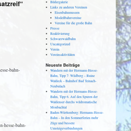
atzreif“
Bildergalerie
Links zu anderen Vereinen
Eisenbahnmuseen
Modellbahnvereine
Vereine für die große Bahn
Presse
Reaktivierung
Schwarzwaldbahn
Uncategorized
Verein
Vereinsaktivitäten
Neueste Beiträge
hesse-bahn-
Wandern mit der Hermann-Hesse-
Bahn, Tipp 7: Wildberg – Ruine
Waldeck – Bahnhof Bad Teinach-
Neubulach
Wandern mit der Hermann-Hesse-
Bahn, Tipp 6. Auf den Spuren der
Waldenser durchs wildromatische
Monbachtal
Baden-Württemberg: Hermann-Hesse-
Bahn – In den Sommerferien mehr
Züge und bessere
nn-hesse-bahn-
Umsteigeverbindungen