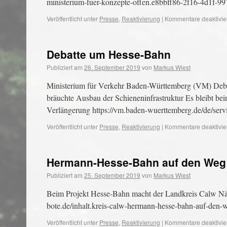
ministerium-fuer-konzepte-offen.e8bbff86-2f16-4d1f-9
Veröffentlicht unter
Presse
,
Reaktivierung
|
Kommentare deaktivie
Debatte um Hesse-Bahn
Publiziert am
26. September 2019
von
Markus Wiest
Ministerium für Verkehr Baden-Württemberg (VM) Deba
bräuchte Ausbau der Schieneninfrastruktur Es bleibt b
Verlängerung https://vm.baden-wuerttemberg.de/de/servi
Veröffentlicht unter
Presse
,
Reaktivierung
|
Kommentare deaktivie
Hermann-Hesse-Bahn auf den Weg
Publiziert am
25. September 2019
von
Markus Wiest
Beim Projekt Hesse-Bahn macht der Landkreis Calw Nä
bote.de/inhalt.kreis-calw-hermann-hesse-bahn-auf-de
Veröffentlicht unter
Presse
,
Reaktivierung
|
Kommentare deaktivie