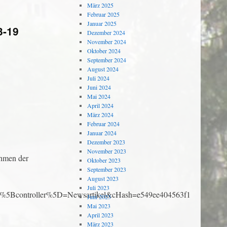
März 2025
Februar 2025
Januar 2025
3-19
Dezember 2024
November 2024
Oktober 2024
September 2024
August 2024
Juli 2024
Juni 2024
Mai 2024
April 2024
März 2024
Februar 2024
Januar 2024
Dezember 2023
November 2023
ahmen der
Oktober 2023
September 2023
August 2023
Juli 2023
controller%5D=Newsartikel&cHash=e549ee404563f110bf31a1bf
Juni 2023
Mai 2023
April 2023
März 2023