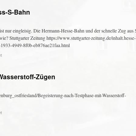
ess-S-Bahn
st nur eingleisig. Die Hermann-Hesse-Bahn und der schnelle Zug aus S
wie? Stuttgarter Zeitung https://www.stuttgarter-zeitung.de/inhalt.hesse
87-1933-4949-8f0b-eb876ae21faa.html
rt
Wasserstoff-Zügen
nburg_ostfriesland/Begeisterung-nach-Testphase-mit-Wasserstoff-
rt