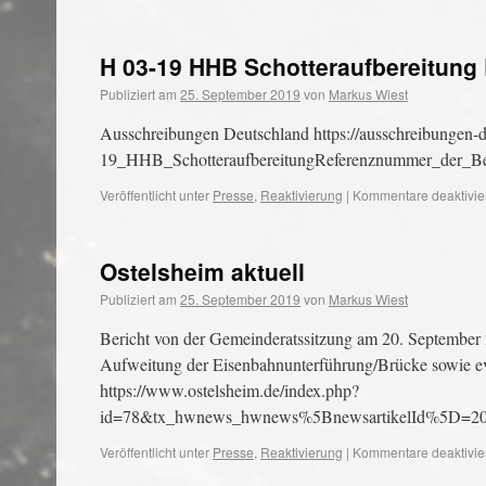
H 03-19 HHB Schotteraufbereitun
Publiziert am
25. September 2019
von
Markus Wiest
Ausschreibungen Deutschland https://ausschreibungen
19_HHB_SchotteraufbereitungReferenznummer_der_B
Veröffentlicht unter
Presse
,
Reaktivierung
|
Kommentare deaktivie
Ostelsheim aktuell
Publiziert am
25. September 2019
von
Markus Wiest
Bericht von der Gemeinderatssitzung am 20. Septembe
Aufweitung der Eisenbahnunterführung/Brücke sowie ev
https://www.ostelsheim.de/index.php?
id=78&tx_hwnews_hwnews%5BnewsartikelId%5D=20
Veröffentlicht unter
Presse
,
Reaktivierung
|
Kommentare deaktivie