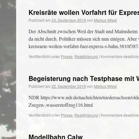
Kreisräte wollen Vorfahrt für Expr
Publiziert am
24. September 2019
von
Markus Wiest
Der Abschnitt zwischen Weil der Stadt und Malmsheim i
da nicht durch. Politiker müssen sich nun einigen. Aber 
kreisraete-wollen-vorfahrt-fuer-express-s-bahn.3810f3
Veröffentlicht unter
Presse
,
Reaktivierung
|
Kommentare deaktivie
Begeisterung nach Testphase mit 
Publiziert am
22. September 2019
von
Markus Wiest
NDR https://www.ndr.de/nachrichten/niedersachsen/olde
Zuegen-,wasserstoffzug116.html
Veröffentlicht unter
Presse
,
Reaktivierung
|
Kommentare deaktivie
Modellbahn Calw