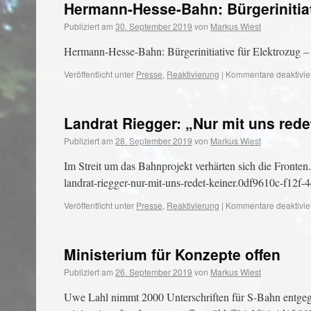
Hermann-Hesse-Bahn: Bürgerinitiativ
Publiziert am
30. September 2019
von
Markus Wiest
Hermann-Hesse-Bahn: Bürgerinitiative für Elektrozug – „B
Veröffentlicht unter
Presse
,
Reaktivierung
|
Kommentare deaktivie
Landrat Riegger: „Nur mit uns rede
Publiziert am
28. September 2019
von
Markus Wiest
Im Streit um das Bahnprojekt verhärten sich die Fronten.
landrat-riegger-nur-mit-uns-redet-keiner.0df9610c-f12f
Veröffentlicht unter
Presse
,
Reaktivierung
|
Kommentare deaktivie
Ministerium für Konzepte offen
Publiziert am
26. September 2019
von
Markus Wiest
Uwe Lahl nimmt 2000 Unterschriften für S-Bahn entgegen