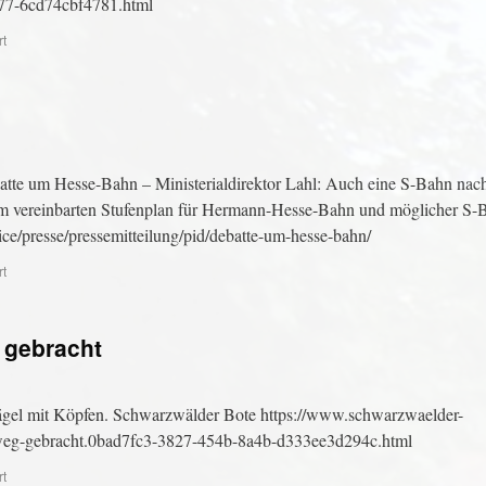
977-6cd74cbf4781.html
rt
tte um Hesse-Bahn – Ministerialdirektor Lahl: Auch eine S-Bahn nac
eim vereinbarten Stufenplan für Hermann-Hesse-Bahn und möglicher S-
ce/presse/pressemitteilung/pid/debatte-um-hesse-bahn/
rt
 gebracht
gel mit Köpfen. Schwarzwälder Bote https://www.schwarzwaelder-
n-weg-gebracht.0bad7fc3-3827-454b-8a4b-d333ee3d294c.html
rt