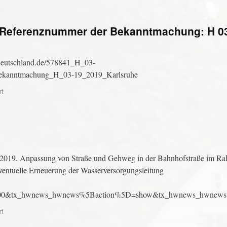
g Referenznummer der Bekanntmachung: H 0
-deutschland.de/578841_H_03-
ekanntmachung_H_03-19_2019_Karlsruhe
rt
r 2019. Anpassung von Straße und Gehweg in der Bahnhofstraße im R
entuelle Erneuerung der Wasserversorgungsleitung
0&tx_hwnews_hwnews%5Baction%5D=show&tx_hwnews_hwnews%5B
rt