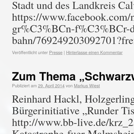
Stadt und des Landkreis Ca
https://www.facebook.com/n
gr%C3%BCn-f%C3%BCr-die
bahn/769249203092701?fre
Veröffentlicht unter
Presse
|
Hinterlasse einen Kommentar
Zum Thema „Schwarz
Publiziert am
29. April 2014
von
Markus Wiest
Reinhard Hackl, Holzgerling
Bürgerinitiative „Runder T
http://www.bb-live.de/krz
Katastrophe-fuer-Malmshei