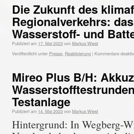
Die Zukunft des klima
Regionalverkehrs: das
Wasserstoff- und Batt
Publiziert am
17. Mai 2023
von
Markus Wiest
Veröffentlicht unter
Presse
,
Reaktivierung
|
Kommentare deaktivi
Mireo Plus B/H: Akku
Wasserstofftestrunden
Testanlage
Publiziert am
14. Mai 2023
von
Markus Wiest
Hintergrund: In Wegberg-Wi