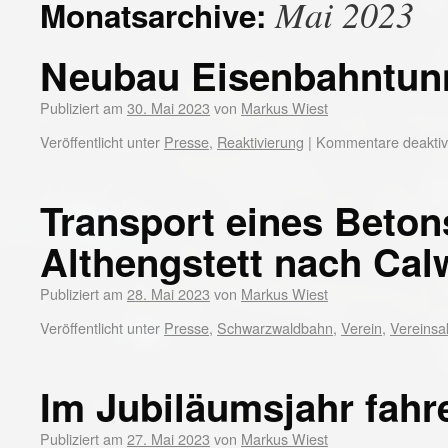
Mai 2023
Monatsarchive:
Neubau Eisenbahntun
Publiziert am
30. Mai 2023
von
Markus Wiest
Veröffentlicht unter
Presse
,
Reaktivierung
|
Kommentare deaktivi
Transport eines Beto
Althengstett nach Cal
Publiziert am
28. Mai 2023
von
Markus Wiest
Veröffentlicht unter
Presse
,
Schwarzwaldbahn
,
Verein
,
Vereinsak
Im Jubiläumsjahr fahr
Publiziert am
27. Mai 2023
von
Markus Wiest