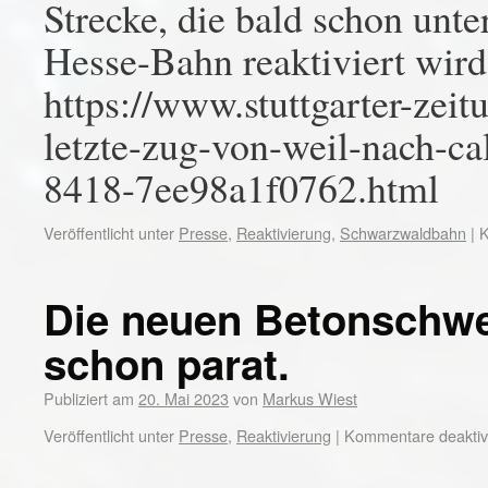
Strecke, die bald schon unt
Hesse-Bahn reaktiviert wird.
https://www.stuttgarter-zeit
letzte-zug-von-weil-nach-c
8418-7ee98a1f0762.html
Veröffentlicht unter
Presse
,
Reaktivierung
,
Schwarzwaldbahn
|
K
Die neuen Betonschwel
schon parat.
Publiziert am
20. Mai 2023
von
Markus Wiest
Veröffentlicht unter
Presse
,
Reaktivierung
|
Kommentare deaktivi