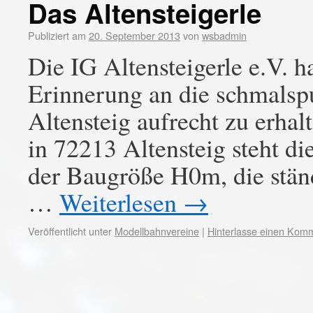
Das Altensteigerle
Publiziert am
20. September 2013
von
wsbadmin
Die IG Altensteigerle e.V. 
Erinnerung an die schmalsp
Altensteig aufrecht zu erhal
in 72213 Altensteig steht d
der Baugröße H0m, die ständ
…
Weiterlesen
→
Veröffentlicht unter
Modellbahnvereine
|
Hinterlasse einen Kom