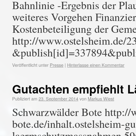
Bahnlinie -Ergebnis der Pla
weiteres Vorgehen Finanzi
Kostenbeteiligung der Gem
http://www.ostelsheim.d
&publish[id]=337894&publi
Veröffentlicht unter
Presse
|
Hinterlasse einen Kommentar
Gutachten empfiehlt
Publiziert am
23. September 2014
von
Markus Wiest
Schwarzwälder Bote http:/
bote.de/inhalt.ostelsheim-gu
laermschutzmassnahmen.59