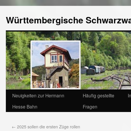
Württembergische Schwarzw
Neuigkeiten zur Hermann
Häufig gestellte
I
Hesse Bahn
Fragen
←
2025 sollen die ersten Züge rollen