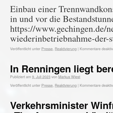
Einbau einer Trennwandkon
in und vor die Bestandstunn
https://www.gechingen.de/
wiederinbetriebnahme-der-st
Veröffentlicht unter
Presse
,
Reaktivierung
|
Kommentare deaktivi
In Renningen liegt ber
Publiziert am
9. Juli 2023
von
Markus Wiest
Veröffentlicht unter
Presse
,
Reaktivierung
|
Kommentare deaktivi
Verkehrsminister Winf