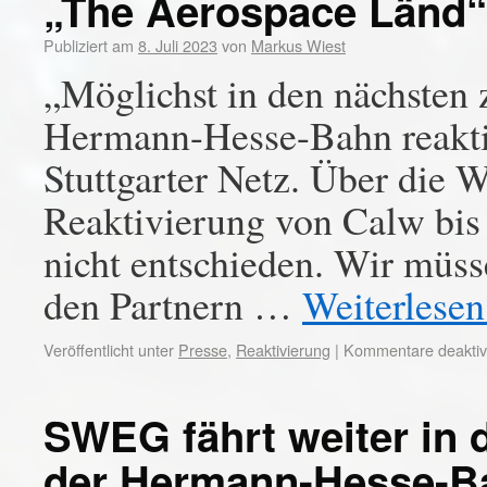
„The Aerospace Länd“
Publiziert am
8. Juli 2023
von
Markus Wiest
„Möglichst in den nächsten 
Hermann-Hesse-Bahn reaktiv
Stuttgarter Netz. Über die 
Reaktivierung von Calw bis 
nicht entschieden. Wir müs
den Partnern …
Weiterlese
Veröffentlicht unter
Presse
,
Reaktivierung
|
Kommentare deaktivi
SWEG fährt weiter in 
der Hermann-Hesse-B