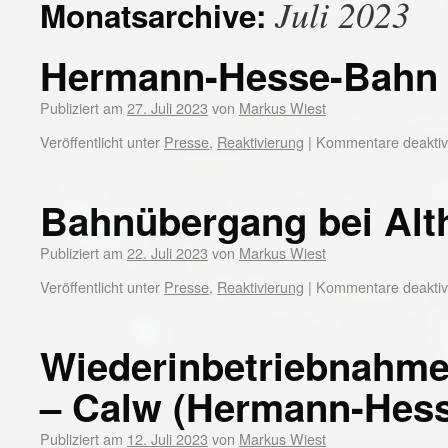
Juli 2023
Monatsarchive:
Hermann-Hesse-Bahn
Publiziert am
27. Juli 2023
von
Markus Wiest
Veröffentlicht unter
Presse
,
Reaktivierung
|
Kommentare deaktivi
Bahnübergang bei Alt
Publiziert am
22. Juli 2023
von
Markus Wiest
Veröffentlicht unter
Presse
,
Reaktivierung
|
Kommentare deaktivi
Wiederinbetriebnahme 
– Calw (Hermann-Hes
Publiziert am
12. Juli 2023
von
Markus Wiest