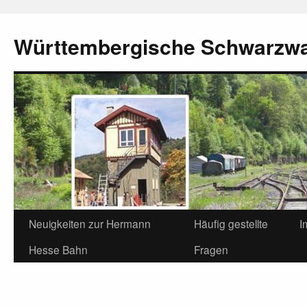
Württembergische Schwarzw
Neuigkeiten zur Hermann
Häufig gestellte
I
Hesse Bahn
Fragen