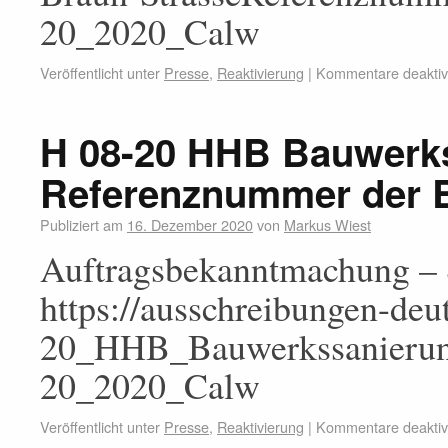
20_2020_Calw
Veröffentlicht unter
Presse
,
Reaktivierung
|
Kommentare deaktivi
H 08-20 HHB Bauwerk
Referenznummer der 
Publiziert am
16. Dezember 2020
von
Markus Wiest
Auftragsbekanntmachung – 
https://ausschreibungen-de
20_HHB_Bauwerkssanierun
20_2020_Calw
Veröffentlicht unter
Presse
,
Reaktivierung
|
Kommentare deaktivi