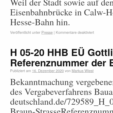
Weil der Stadt sowie auf de
Eisenbahnbrücke in Calw-
Hesse-Bahn hin.
Veröffentlicht unter
Presse
|
Kommentare deaktiviert
H 05-20 HHB EÜ Gottl
Referenznummer der 
Publiziert am
16. Dezember 2020
von
Markus Wiest
Bekanntmachung vergebener
des Vergabeverfahrens Bauau
deutschland.de/729589_H
Braun-StrasseReferenznu