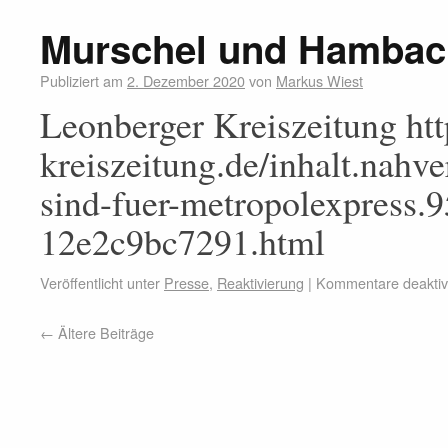
Murschel und Hambach
Publiziert am
2. Dezember 2020
von
Markus Wiest
Leonberger Kreiszeitung ht
kreiszeitung.de/inhalt.nah
sind-fuer-metropolexpress.
12e2c9bc7291.html
Veröffentlicht unter
Presse
,
Reaktivierung
|
Kommentare deaktivi
←
Ältere Beiträge