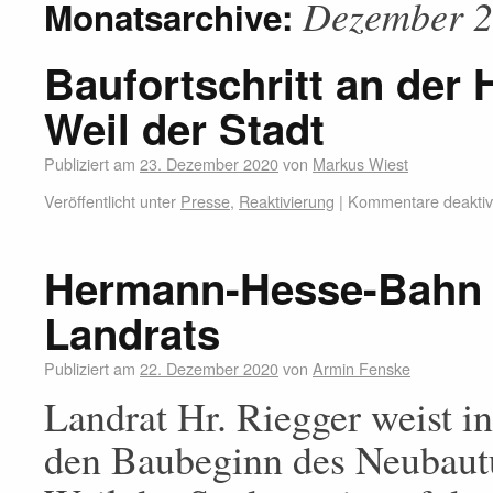
Dezember 
Monatsarchive:
Baufortschritt an der
Weil der Stadt
Publiziert am
23. Dezember 2020
von
Markus Wiest
Veröffentlicht unter
Presse
,
Reaktivierung
|
Kommentare deaktivi
Hermann-Hesse-Bahn 
Landrats
Publiziert am
22. Dezember 2020
von
Armin Fenske
Landrat Hr. Riegger weist i
den Baubeginn des Neubaut