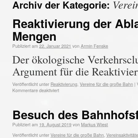
Verei
Archiv der Kategorie:
Reaktivierung der Abl
Mengen
Publiziert am
22. Januar 2021
von
Armin Fenske
Der ökologische Verkehrscl
Argument für die Reaktivie
Veröffentlicht unter
Reaktivierung
,
Vereine für die große Bahn
|
Kommentare deaktiviert
Besuch des Bahnhofsf
Publiziert am
19. August 2019
von
Markus Wiest
Veröffentlicht unter
Vereine für die große Bahn
,
Vereinsaktivität