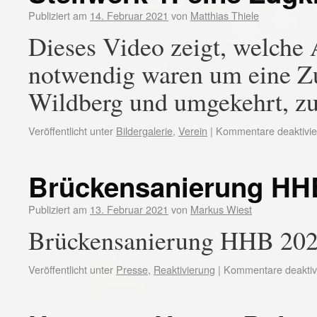
Publiziert am
14. Februar 2021
von
Matthias Thiele
Dieses Video zeigt, welche 
notwendig waren um eine Z
Wildberg und umgekehrt, z
Veröffentlicht unter
Bildergalerie
,
Verein
|
Kommentare deaktivie
Brückensanierung HH
Publiziert am
13. Februar 2021
von
Markus Wiest
Brückensanierung HHB 20
Veröffentlicht unter
Presse
,
Reaktivierung
|
Kommentare deaktivi