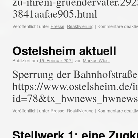
zu-ihrem-gruendervater.29
3841aafae905.html
Veröffentlicht unter
Presse
,
Reaktivierung
|
Kommentare deaktivi
Ostelsheim aktuell
Publiziert am
15. Februar 2021
von
Markus Wiest
Sperrung der Bahnhofstraße
https://www.ostelsheim.de/
id=78&tx_hwnews_hwnews
Veröffentlicht unter
Presse
,
Reaktivierung
|
Kommentare deaktivi
Stellwerk 1: eine Zug