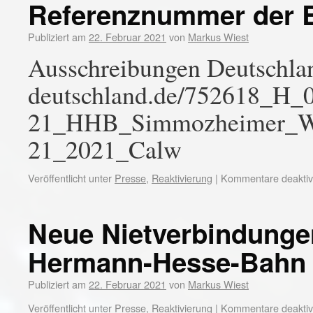
Referenznummer der 
Publiziert am
22. Februar 2021
von
Markus Wiest
Ausschreibungen Deutschlan
deutschland.de/752618_H_
21_HHB_Simmozheimer_We
21_2021_Calw
Veröffentlicht unter
Presse
,
Reaktivierung
|
Kommentare deaktivi
Neue Nietverbindunge
Hermann-Hesse-Bahn
Publiziert am
22. Februar 2021
von
Markus Wiest
Veröffentlicht unter
Presse
,
Reaktivierung
|
Kommentare deaktivi