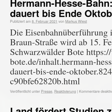
Hermann-Hesse-Bahn: 
dauert bis Ende Oktob
Publiziert am
8. Februar 2021
von
Markus Wiest
Die Eisenbahnüberführung in
Braun-Straße wird ab 15. Fe
Schwarzwälder Bote https:
bote.de/inhalt.hermann-hess
dauert-bis-ende-oktober.82
c90bfe62820b.html
Veröffentlicht unter
Presse
,
Reaktivierung
|
Kommentare deaktivi
Land fördert Studien 