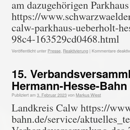
am dazugehörigen Parkhaus 
https://www.schwarzwaelder-
calw-parkhaus-ueberholt-h
98c4-163529cd0468.html
Veröffentlicht unter
Presse
,
Reaktivierung
|
Kommentare deaktivi
15. Verbandsversamm
Hermann-Hesse-Bahn 
Publiziert am
3. Februar 2023
von
Markus Wiest
Landkreis Calw https://ww
bahn.de/service/aktuelles_t