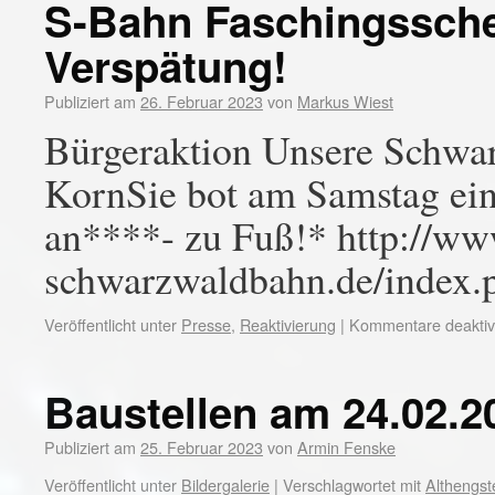
S-Bahn Faschingsscher
Verspätung!
Publiziert am
26. Februar 2023
von
Markus Wiest
Bürgeraktion Unsere Schwa
KornSie bot am Samstag ein
an****- zu Fuß!* http://ww
schwarzwaldbahn.de/index
Veröffentlicht unter
Presse
,
Reaktivierung
|
Kommentare deaktivi
Baustellen am 24.02.2
Publiziert am
25. Februar 2023
von
Armin Fenske
Veröffentlicht unter
Bildergalerie
|
Verschlagwortet mit
Althengst