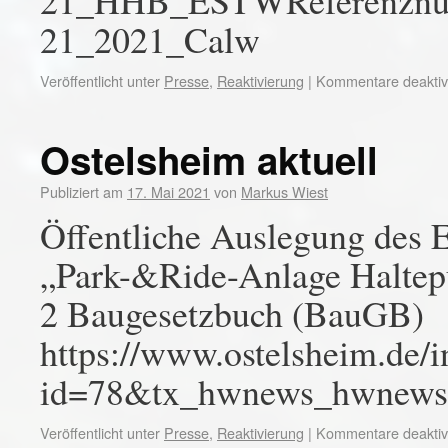
21_HHB_ESTWReferenznu
21_2021_Calw
Veröffentlicht unter
Presse
,
Reaktivierung
|
Kommentare deaktivi
Ostelsheim aktuell
Publiziert am
17. Mai 2021
von
Markus Wiest
Öffentliche Auslegung des 
„Park-&Ride-Anlage Haltep
2 Baugesetzbuch (BauGB)
https://www.ostelsheim.de/
id=78&tx_hwnews_hwnews
Veröffentlicht unter
Presse
,
Reaktivierung
|
Kommentare deaktivi