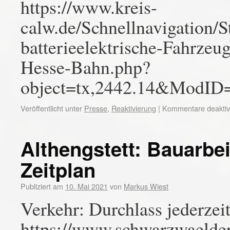
https://www.kreis-
calw.de/Schnellnavigation/St
batterieelektrische-Fahrz
Hesse-Bahn.php?
object=tx,2442.14&ModID
Veröffentlicht unter
Presse
,
Reaktivierung
|
Kommentare deaktivi
Althengstett: Bauarbe
Zeitplan
Publiziert am
10. Mai 2021
von
Markus Wiest
Verkehr: Durchlass jederzei
https://www.schwarzwaelder-