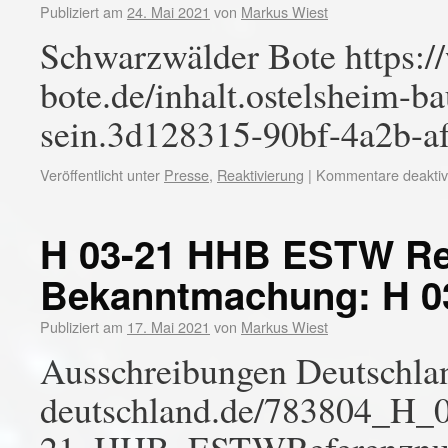
Publiziert am
24. Mai 2021
von
Markus Wiest
Schwarzwälder Bote https:
bote.de/inhalt.ostelsheim-ba
sein.3d128315-90bf-4a2b-a
Veröffentlicht unter
Presse
,
Reaktivierung
|
Kommentare deaktivi
H 03-21 HHB ESTW Re
Bekanntmachung: H 0
Publiziert am
17. Mai 2021
von
Markus Wiest
Ausschreibungen Deutschlan
deutschland.de/783804_H_