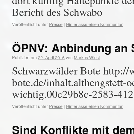
dort künftig Haltepunkte d
Bericht des Schwabo
Veröffentlicht unter
Presse
|
Hinterlasse einen Kommentar
ÖPNV: Anbindung an S
Publiziert am
22. April 2016
von
Markus Wiest
Schwarzwälder Bote http:/
bote.de/inhalt.althengstett-
wichtig.00c29b8c-2583-412
Veröffentlicht unter
Presse
|
Hinterlasse einen Kommentar
Sind Konflikte mit de