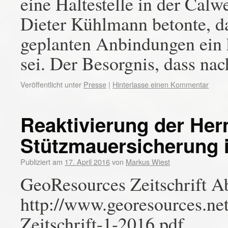
eine Haltestelle in der Cal
Dieter Kühlmann betonte, das
geplanten Anbindungen ein h
sei. Der Besorgnis, dass n
Veröffentlicht unter
Presse
|
Hinterlasse einen Kommentar
Reaktivierung der He
Stützmauersicherung 
Publiziert am
17. April 2016
von
Markus Wiest
GeoResources Zeitschrift Ab
http://www.georesources.n
Zeitschrift-1-2016.pdf