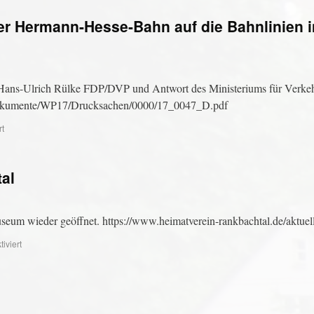
er Hermann-Hesse-Bahn auf die Bahnlinien
 Hans-Ulrich Rülke FDP/DVP und Antwort des Ministeriums für Verke
es/dokumente/WP17/Drucksachen/0000/17_0047_D.pdf
rt
al
useum wieder geöffnet. https://www.heimatverein-rankbachtal.de/aktuell
iviert