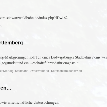
sere-schwarzwaldbahn.de/index.php?ID=162
rt
rttemberg
burg-Markgröningen soll Teil eines Ludwigsburger Stadtbahnsytems wer
gründet und ein Geschäftsführer dafür eingestellt.
ktivierung
,
Stadtbahn
,
Zweckverband
|
Kommentare deaktiviert
ngen…
owie wisenschaftliche Untersuchungen.