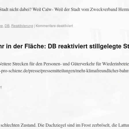
r Stadt nicht dabei? Weil Calw- Weil der Stadt vom Zweckverband Her
ne
,
DB
,
Reaktivierung
|
Kommentare deaktiviert
in der Fläche: DB reaktiviert stillgelegte S
Weitere Strecken für den Personen- und Güterverkehr für Wiederinbetr
nz-pro-schiene.de/presse/pressemitteilungen/mehr-klimafreundlicher-bahn
rt
chlechten Zustand. Die Dachziegel sind im Frost zerbröselt, die Lattu