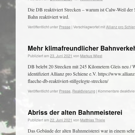
Die DB reaktiviert Strecken – warum ist Calw-Weil de
Bahn reaktiviert wird.
Veröffentlicht unter
Presse
|
Verschlagwortet mit
Allianz pro Schie
Mehr klimafreundlicher Bahnverkehr 
Publiziert am
23. Juni 2021
von
Markus Wiest
DB belebt 20 Strecken mit 245 Kilometern Gleis neu / 
identifiziert Allianz pro Schiene e.V. https://www.allia
flaeche-db-reaktiviert-stillgelegte-strecken/
Veröffentlicht unter
Presse
,
Reaktivierung
|
Kommentare deaktivie
Abriss der alten Bahnmeisterei
Publiziert am
22. Juni 2021
von
Matthias Thiele
Das Gebäude der alten Bahnmeisterei war in einem sehr s