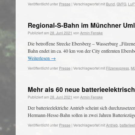
Veröffentlicht unter
Presse
|
Verschlagwortet mit
Bund
,
GVFG
,
LuF
Regional-S-Bahn im Münchner Um
Publiziert am
28. Juni 2021
von
Armin Fenske
Die betroffene Strecke Ebersberg – Wasserburg „Filzene
Bahn endet im ca. 40 km von der City entfernten Ebers
Weiterlesen
→
Veröffentlicht unter
Presse
|
Verschlagwortet mit
Filzenexpress
,
M
Mehr als 60 neue batterieelektris
Publiziert am
28. Juni 2021
von
Armin Fenske
Der batterieelektriche Antrieb scheint sich durchzusetz
Hermann-Hesse-Bahn sollen in zwei Jahren Batteriezüge
Veröffentlicht unter
Presse
|
Verschlagwortet mit
Antrieb
,
batteriee