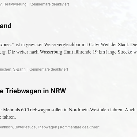
V
,
Reaktivierung
|
Kommentare deaktiviert
land
xpress“ ist in gewisser Weise vergleichbar mit Calw-Weil der Stadt: D
berg. Die weiter nach Wasserburg (Inn) führende 19 km lange Strecke
ünchen
,
S-Bahn
|
Kommentare deaktiviert
che Triebwagen in NRW
en: Mehr als 60 Triebwagen sollen in Nordrhein-Westfalen fahren. Auch 
 fahren.
lektrisch
,
Batteriezüge
,
Triebwagen
|
Kommentare deaktiviert