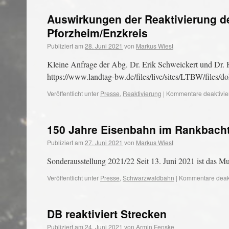
Auswirkungen der Reaktivierung d
Pforzheim/Enzkreis
Publiziert am
28. Juni 2021
von
Markus Wiest
Kleine Anfrage der Abg. Dr. Erik Schweickert und Dr.
https://www.landtag-bw.de/files/live/sites/LTBW/fil
Veröffentlicht unter
Presse
,
Reaktivierung
|
Kommentare deaktivie
150 Jahre Eisenbahn im Rankbacht
Publiziert am
27. Juni 2021
von
Markus Wiest
Sonderausstellung 2021/22 Seit 13. Juni 2021 ist das M
Veröffentlicht unter
Presse
,
Schwarzwaldbahn
|
Kommentare deakt
DB reaktiviert Strecken
Publiziert am
24. Juni 2021
von
Armin Fenske