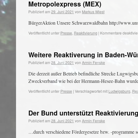
Metropolexpress (MEX)
Publiziert am
29. Juni 2021
von
Markus Wiest
BürgerAktion Unsere Schwarzwaldbahn http://www.un
Veröffentlicht unter
Presse
,
Reaktivierung
|
Kommentare deaktivie
Weitere Reaktiverung in Baden-Wü
Publiziert am
28. Juni 2021
von
Armin Fenske
Die derzeit außer Betrieb befindliche Strecke Lugwigs
Zweckverband wie bei der Hermann-Hesee-Bahn wurde ge
Veröffentlicht unter
Presse
|
Verschlagwortet mit
Ludwigsburg
,
Rea
Der Bund unterstützt Reaktivieru
Publiziert am
28. Juni 2021
von
Armin Fenske
…durch verschiedene Fördergesetze bzw. -programme s