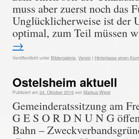
muss aber zuerst noch das 
Unglücklicherweise ist der U
optimal, zum Teil müssen w
→
Veröffentlicht unter
Bildergalerie
,
Verein
|
Hinterlasse einen Ko
Ostelsheim aktuell
Publiziert am
24. Oktober 2016
von
Markus Wiest
Gemeinderatssitzung am Fre
G E S O R D N U N G öffent
Bahn – Zweckverbandsgründ