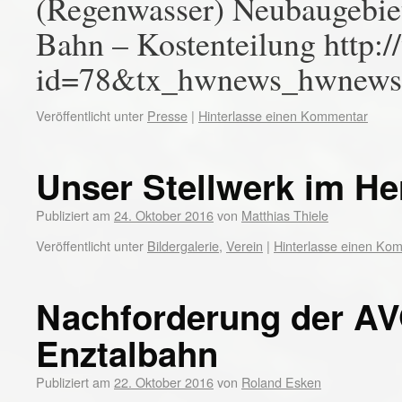
(Regenwasser) Neubaugebie
Bahn – Kostenteilung http:
id=78&tx_hwnews_hwnews
Veröffentlicht unter
Presse
|
Hinterlasse einen Kommentar
Unser Stellwerk im He
Publiziert am
24. Oktober 2016
von
Matthias Thiele
Veröffentlicht unter
Bildergalerie
,
Verein
|
Hinterlasse einen Ko
Nachforderung der AVG
Enztalbahn
Publiziert am
22. Oktober 2016
von
Roland Esken