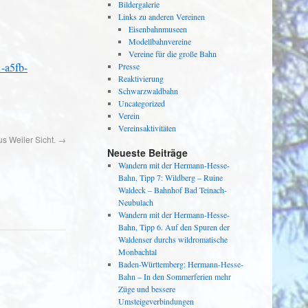
Bildergalerie
Links zu anderen Vereinen
Eisenbahnmuseen
Modellbahnvereine
Vereine für die große Bahn
1-a5fb-
Presse
Reaktivierung
Schwarzwaldbahn
Uncategorized
Verein
Vereinsaktivitäten
s Weiler Sicht.
→
Neueste Beiträge
Wandern mit der Hermann-Hesse-
Bahn, Tipp 7: Wildberg – Ruine
Waldeck – Bahnhof Bad Teinach-
Neubulach
Wandern mit der Hermann-Hesse-
Bahn, Tipp 6. Auf den Spuren der
Waldenser durchs wildromatische
Monbachtal
Baden-Württemberg: Hermann-Hesse-
Bahn – In den Sommerferien mehr
Züge und bessere
Umsteigeverbindungen