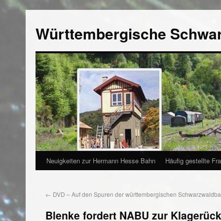
Württembergische Schwa
Neuigkeiten zur Hermann Hesse Bahn
Häufig gestellte Fr
←
DVD – Auf den Spuren der württembergischen Schwarzwaldb
Blenke fordert NABU zur Klagerüc