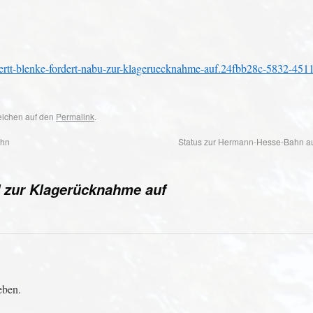
uertt-blenke-fordert-nabu-zur-klageruecknahme-auf.24fbb28c-5832-451
zeichen auf den
Permalink
.
ahn
Status zur Hermann-Hesse-Bahn au
 zur Klagerücknahme auf
eben.