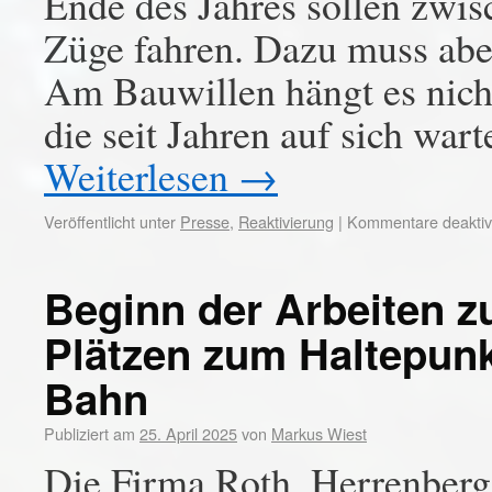
Ende des Jahres sollen zwis
Züge fahren. Dazu muss aber 
Am Bauwillen hängt es nic
die seit Jahren auf sich wa
Weiterlesen
→
Veröffentlicht unter
Presse
,
Reaktivierung
|
Kommentare deaktivi
Beginn der Arbeiten z
Plätzen zum Haltepun
Bahn
Publiziert am
25. April 2025
von
Markus Wiest
Die Firma Roth, Herrenberg