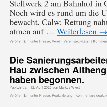
Stellwerk 2 am Bahnhof in 
Noch wird es rund um die Uh
bewacht. Calw: Rettung naht
atmen auf …
Weiterlesen
Veröffentlicht unter
Presse
,
Verein
,
Vereinsaktivitäten
|
Kommenta
Die Sanierungsarbeit
Hau zwischen Altheng
haben begonnen.
Publiziert am
12. April 2025
von
Markus Wiest
Veröffentlicht unter
Presse
,
Reaktivierung
|
Kommentare deaktivi