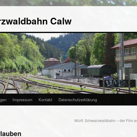
rzwaldbahn Calw
agen
Impressum
Kontakt
Datenschutzerklärung
Württ. Schwarzwaldbahn – der Film 
rlauben