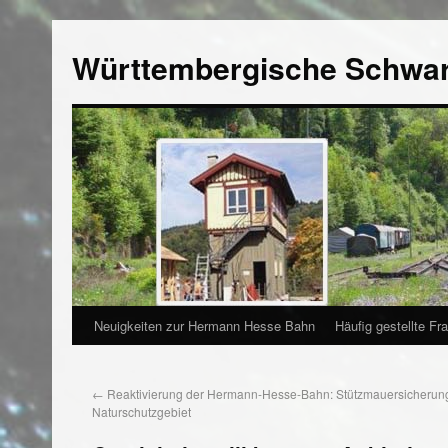
Württembergische Schwa
Neuigkeiten zur Hermann Hesse Bahn
Häufig gestellte Fr
←
Reaktivierung der Hermann-Hesse-Bahn: Stützmauersicherun
Naturschutzgebiet