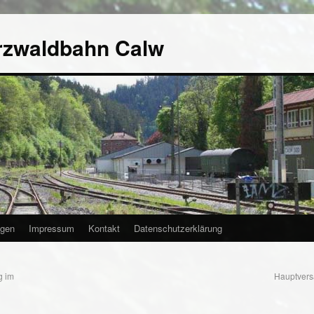
rzwaldbahn Calw
agen
Impressum
Kontakt
Datenschutzerklärung
g im
Hauptver