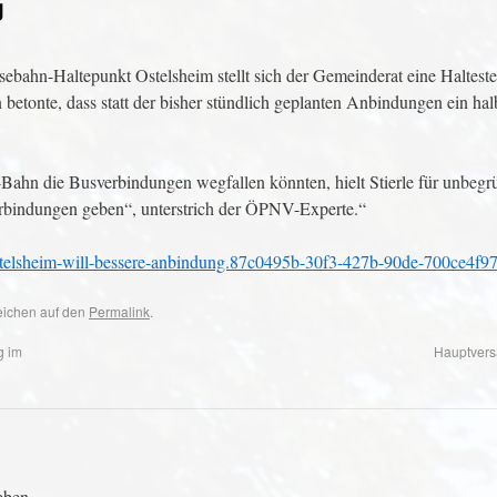
g
ahn-Haltepunkt Ostelsheim stellt sich der Gemeinderat eine Haltestel
etonte, dass statt der bisher stündlich geplanten Anbindungen ein halb
Bahn die Busverbindungen wegfallen könnten, hielt Stierle für unbegr
verbindungen geben“, unterstrich der ÖPNV-Experte.“
ostelsheim-will-bessere-anbindung.87c0495b-30f3-427b-90de-700ce4f97
zeichen auf den
Permalink
.
g im
Hauptver
eben.