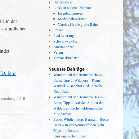
Bildergalerie
Links zu anderen Vereinen
Eisenbahnmuseen
Modellbahnvereine
le in der
Vereine für die große Bahn
- stündlicher
Presse
Reaktivierung
Schwarzwaldbahn
Uncategorized
ündet.
Verein
Vereinsaktivitäten
Neueste Beiträge
fc9.html
Wandern mit der Hermann-Hesse-
Bahn, Tipp 7: Wildberg – Ruine
Waldeck – Bahnhof Bad Teinach-
Neubulach
Wandern mit der Hermann-Hesse-
sammlung 2016
→
Bahn, Tipp 6. Auf den Spuren der
Waldenser durchs wildromatische
Monbachtal
Baden-Württemberg: Hermann-Hesse-
Bahn – In den Sommerferien mehr
Züge und bessere
Umsteigeverbindungen