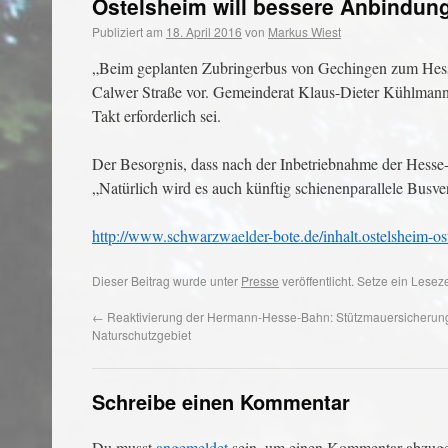
Ostelsheim will bessere Anbindun
Publiziert am
18. April 2016
von
Markus Wiest
„Beim geplanten Zubringerbus von Gechingen zum Hesseb
Calwer Straße vor. Gemeinderat Klaus-Dieter Kühlmann b
Takt erforderlich sei.
Der Besorgnis, dass nach der Inbetriebnahme der Hesse-
„Natürlich wird es auch künftig schienenparallele Bus
http://www.schwarzwaelder-bote.de/inhalt.ostelsheim-
Dieser Beitrag wurde unter
Presse
veröffentlicht. Setze ein Lese
←
Reaktivierung der Hermann-Hesse-Bahn: Stützmauersicherun
Naturschutzgebiet
Schreibe einen Kommentar
Du musst
angemeldet
sein, um einen Kommentar abzug