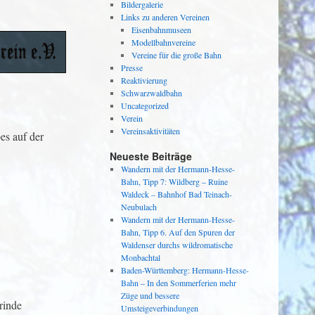
Bildergalerie
Links zu anderen Vereinen
Eisenbahnmuseen
Modellbahnvereine
Vereine für die große Bahn
Presse
Reaktivierung
Schwarzwaldbahn
Uncategorized
Verein
Vereinsaktivitäten
es auf der
Neueste Beiträge
Wandern mit der Hermann-Hesse-
Bahn, Tipp 7: Wildberg – Ruine
Waldeck – Bahnhof Bad Teinach-
Neubulach
Wandern mit der Hermann-Hesse-
Bahn, Tipp 6. Auf den Spuren der
Waldenser durchs wildromatische
Monbachtal
Baden-Württemberg: Hermann-Hesse-
Bahn – In den Sommerferien mehr
Züge und bessere
rinde
Umsteigeverbindungen