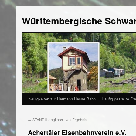
Württembergische Schwa
Neuigkeiten zur Hermann Hesse Bahn
Häufig gestellte Fr
←
STANDI bringt positives Ergebnis
Achertäler Eisenbahnverein e.V.