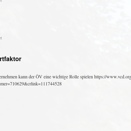
rt
rt
rtfaktor
ernehmen kann der ÖV eine wichtige Rolle spielen https://www.vcd.org
stomer=710629&crlink=111744528