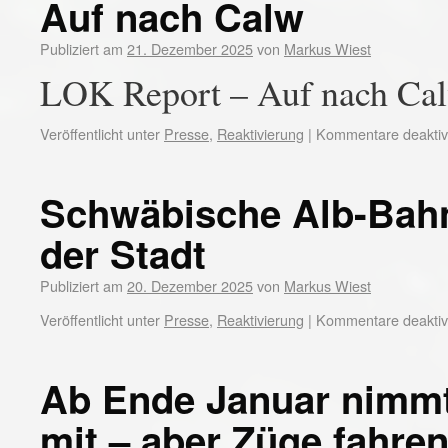
Auf nach Calw
Publiziert am
21. Dezember 2025
von
Markus Wiest
LOK Report – Auf nach Ca
Veröffentlicht unter
Presse
,
Reaktivierung
|
Kommentare deaktivi
Schwäbische Alb-Bahn
der Stadt
Publiziert am
20. Dezember 2025
von
Markus Wiest
Veröffentlicht unter
Presse
,
Reaktivierung
|
Kommentare deaktivi
Ab Ende Januar nimm
mit – aber Züge fahren