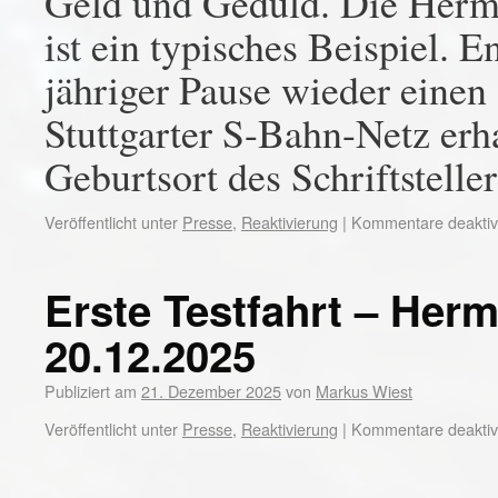
Geld und Geduld. Die Her
ist ein typisches Beispiel. 
jähriger Pause wieder einen
Stuttgarter S-Bahn-Netz erha
Geburtsort des Schriftstell
Veröffentlicht unter
Presse
,
Reaktivierung
|
Kommentare deaktivi
Erste Testfahrt – Her
20.12.2025
Publiziert am
21. Dezember 2025
von
Markus Wiest
Veröffentlicht unter
Presse
,
Reaktivierung
|
Kommentare deaktivi