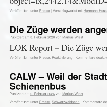
object=tx,2442.14&ModID
Veröffentlicht unter
Presse
|
Verschlagwortet mit
Hermann-Hess
Die Züge werden an
Publiziert am
8. Februar 2026
von
Markus Wiest
LOK Report – Die Züge w
Veröffentlicht unter
Presse
,
Reaktivierung
|
Kommentare deaktivi
CALW – Weil der Stadt
Schienenbus
Publiziert am
6. Februar 2026
von
Markus Wiest
Veröffentlicht unter
Presse
,
Schwarzwaldbahn
|
Kommentare dea