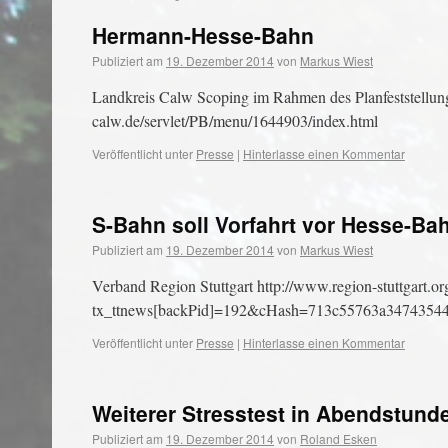
Hermann-Hesse-Bahn
Publiziert am
19. Dezember 2014
von
Markus Wiest
Landkreis Calw Scoping im Rahmen des Planfeststellun
calw.de/servlet/PB/menu/1644903/index.html
Veröffentlicht unter
Presse
|
Hinterlasse einen Kommentar
S-Bahn soll Vorfahrt vor Hesse-Ba
Publiziert am
19. Dezember 2014
von
Markus Wiest
Verband Region Stuttgart http://www.region-stuttgart.org
tx_ttnews[backPid]=192&cHash=713c55763a3474354
Veröffentlicht unter
Presse
|
Hinterlasse einen Kommentar
Weiterer Stresstest in Abendstund
Publiziert am
19. Dezember 2014
von
Roland Esken