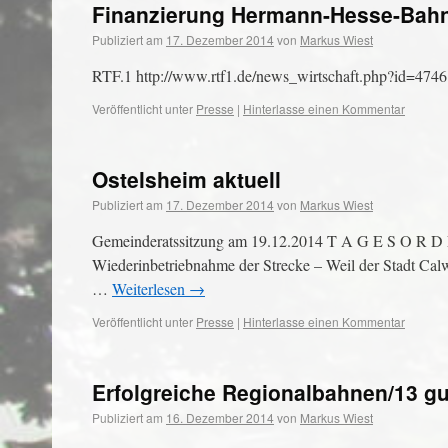
Finanzierung Hermann-Hesse-Bahn 
Publiziert am
17. Dezember 2014
von
Markus Wiest
RTF.1 http://www.rtf1.de/news_wirtschaft.php?id=4746
Veröffentlicht unter
Presse
|
Hinterlasse einen Kommentar
Ostelsheim aktuell
Publiziert am
17. Dezember 2014
von
Markus Wiest
Gemeinderatssitzung am 19.12.2014 T A G E S O R D N 
Wiederinbetriebnahme der Strecke – Weil der Stadt Cal
…
Weiterlesen
→
Veröffentlicht unter
Presse
|
Hinterlasse einen Kommentar
Erfolgreiche Regionalbahnen/13 gu
Publiziert am
16. Dezember 2014
von
Markus Wiest