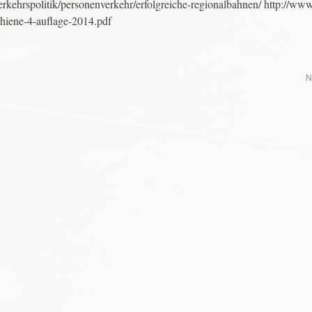
erkehrspolitik/personenverkehr/erfolgreiche-regionalbahnen/ http://www
schiene-4-auflage-2014.pdf
N