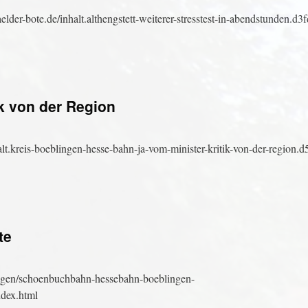
r-bote.de/inhalt.althengstett-weiterer-stresstest-in-abendstunden.d3
ik von der Region
halt.kreis-boeblingen-hesse-bahn-ja-vom-minister-kritik-von-der-region
te
ngen/schoenbuchbahn-hessebahn-boeblingen-
dex.html