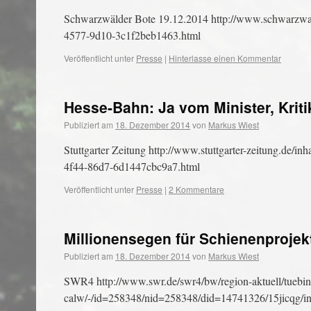
Schwarzwälder Bote 19.12.2014 http://www.schwarzwaelde
4577-9d10-3c1f2beb1463.html
Veröffentlicht unter
Presse
|
Hinterlasse einen Kommentar
Hesse-Bahn: Ja vom Minister, Krit
Publiziert am
18. Dezember 2014
von
Markus Wiest
Stuttgarter Zeitung http://www.stuttgarter-zeitung.de/in
4f44-86d7-6d1447cbc9a7.html
Veröffentlicht unter
Presse
|
2 Kommentare
Millionensegen für Schienenprojek
Publiziert am
18. Dezember 2014
von
Markus Wiest
SWR4 http://www.swr.de/swr4/bw/region-aktuell/tuebi
calw/-/id=258348/nid=258348/did=14741326/15jicqg/in