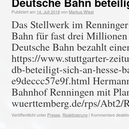
Deutsche Bahn beteili
Publiziert am
14. Juli 2018
von
Markus Wiest
Das Stellwerk im Renninge
Bahn für fast drei Millione
Deutsche Bahn bezahlt einen
https://www.stuttgarter-zei
db-beteiligt-sich-an-hesse
e9deccc57e9f.html Herman
Bahnhof Renningen mit Plan
wuerttemberg.de/rps/Abt2/
Veröffentlicht unter
Presse
,
Reaktivierung
|
Kommentare deaktivi