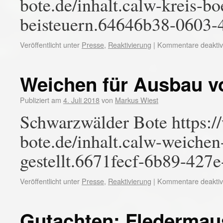
bote.de/inhalt.calw-kreis-b
beisteuern.64646b38-0603-
Veröffentlicht unter
Presse
,
Reaktivierung
|
Kommentare deaktivi
Weichen für Ausbau vo
Publiziert am
4. Juli 2018
von
Markus Wiest
Schwarzwälder Bote https:
bote.de/inhalt.calw-weichen
gestellt.6671fecf-6b89-427
Veröffentlicht unter
Presse
,
Reaktivierung
|
Kommentare deaktivi
Gutachten: Fledermau