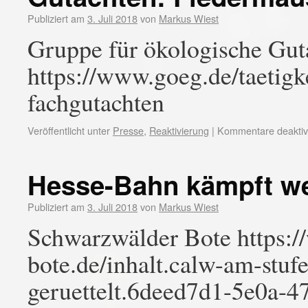
Publiziert am
3. Juli 2018
von
Markus Wiest
Gruppe für ökologische Gu
https://www.goeg.de/taetigke
fachgutachten
Veröffentlicht unter
Presse
,
Reaktivierung
|
Kommentare deaktivi
Hesse-Bahn kämpft we
Publiziert am
3. Juli 2018
von
Markus Wiest
Schwarzwälder Bote https:
bote.de/inhalt.calw-am-stuf
geruettelt.6deed7d1-5e0a-