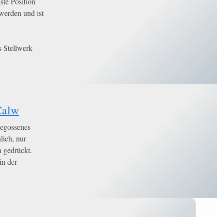
ste Position
werden und ist
s Stellwerk
Calw
gegossenes
lich, nur
n gedrückt.
in der