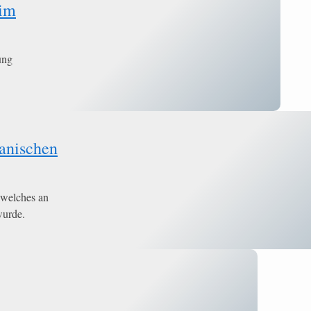
 im
ung
anischen
 welches an
wurde.