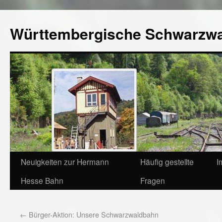
Württembergische Schwarzw
Neuigkeiten zur Hermann
Häufig gestellte
I
Hesse Bahn
Fragen
←
Bürger-Aktion: Unsere Schwarzwaldbahn