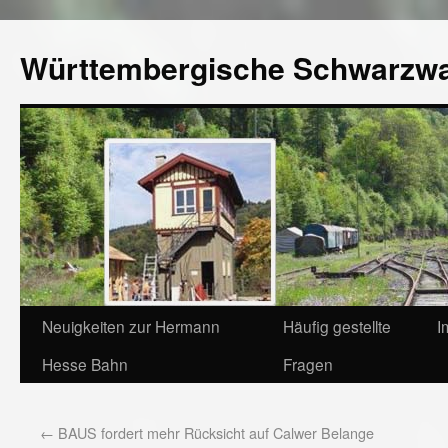
Württembergische Schwarzw
Neuigkeiten zur Hermann
Häufig gestellte
I
Hesse Bahn
Fragen
←
BAUS fordert mehr Rücksicht auf Calwer Belange