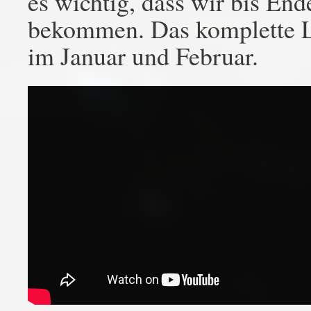
es wichtig, dass wir bis End
bekommen. Das komplette L
im Januar und Februar.