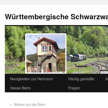
Württembergische Schwarzw
Neuigkeiten zur Hermann
Häufig gestellte
I
Hesse Bahn
Fragen
←
Warten auf die Bahn