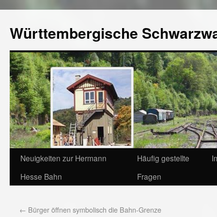
Württembergische Schwarzw
Neuigkeiten zur Hermann
Häufig gestellte
I
Hesse Bahn
Fragen
←
Bürger öffnen symbolisch die Bahn-Grenze