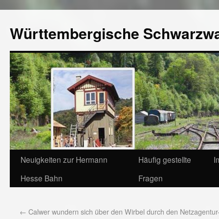
Württembergische Schwarzw
Neuigkeiten zur Hermann
Häufig gestellte
I
Hesse Bahn
Fragen
←
Calwer wundern sich über den Wirbel durch den Netzagentur-