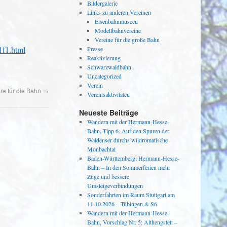
Bildergalerie
Links zu anderen Vereinen
Eisenbahnmuseen
Modellbahnvereine
Vereine für die große Bahn
1f1.html
Presse
Reaktivierung
Schwarzwaldbahn
Uncategorized
Verein
re für die Bahn
→
Vereinsaktivitäten
Neueste Beiträge
Wandern mit der Hermann-Hesse-
Bahn, Tipp 6. Auf den Spuren der
Waldenser durchs wildromatische
Monbachtal
Baden-Württemberg: Hermann-Hesse-
Bahn – In den Sommerferien mehr
Züge und bessere
Umsteigeverbindungen
Sonderfahrten im Raum Stuttgart am
11.10.2026 – Tübingen & S6
Wandern mit der Hermann-Hesse-
Bahn, Vorschlag Nr. 5: Althengstett –