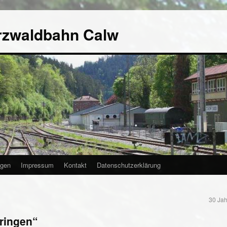
rzwaldbahn Calw
agen
Impressum
Kontakt
Datenschutzerklärung
30 Jah
ringen“