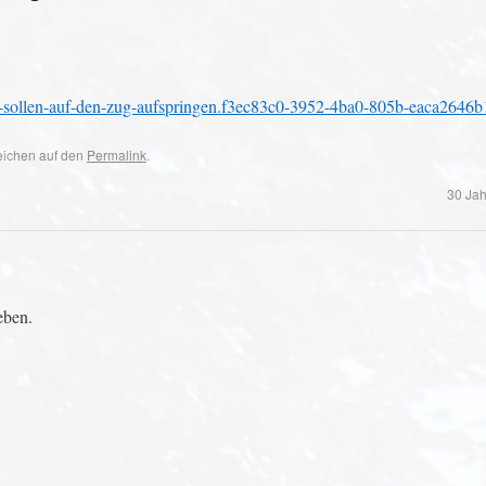
r-sollen-auf-den-zug-aufspringen.f3ec83c0-3952-4ba0-805b-eaca2646b
zeichen auf den
Permalink
.
30 Jah
eben.