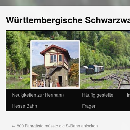
Württembergische Schwarzw
Neuigkeiten zur Hermann
Häufig gestellte
I
Hesse Bahn
Fragen
←
800 Fahrgäste müsste die S-Bahn anlocken