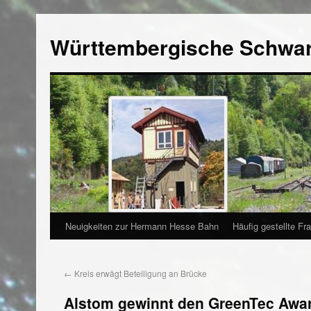
Württembergische Schwa
Neuigkeiten zur Hermann Hesse Bahn
Häufig gestellte Fr
←
Kreis erwägt Beteiligung an Brücke
Alstom gewinnt den GreenTec Award 