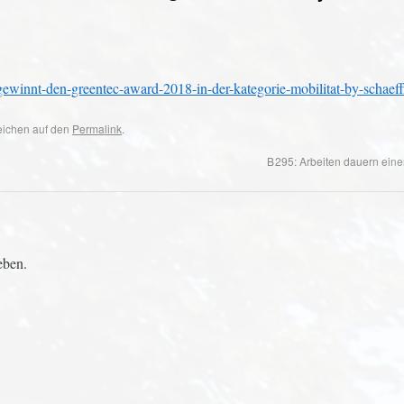
ewinnt-den-greentec-award-2018-in-der-kategorie-mobilitat-by-schaeffl
zeichen auf den
Permalink
.
B 295: Arbeiten dauern ein
eben.