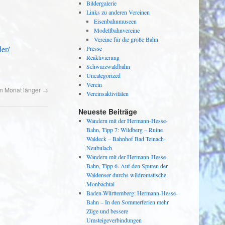
Bildergalerie
Links zu anderen Vereinen
Eisenbahnmuseen
Modellbahnvereine
Vereine für die große Bahn
er/
Presse
Reaktivierung
Schwarzwaldbahn
Uncategorized
Verein
en Monat länger
→
Vereinsaktivitäten
Neueste Beiträge
Wandern mit der Hermann-Hesse-
Bahn, Tipp 7: Wildberg – Ruine
Waldeck – Bahnhof Bad Teinach-
Neubulach
Wandern mit der Hermann-Hesse-
Bahn, Tipp 6. Auf den Spuren der
Waldenser durchs wildromatische
Monbachtal
Baden-Württemberg: Hermann-Hesse-
Bahn – In den Sommerferien mehr
Züge und bessere
Umsteigeverbindungen