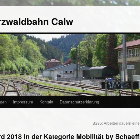
rzwaldbahn Calw
agen
Impressum
Kontakt
Datenschutzerklärung
B 295: Arbeiten dauern ein
2018 in der Kategorie Mobilität by Schaeff