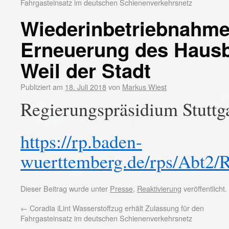
Fahrgasteinsatz im deutschen Schienenverkehrsnetz
Wiederinbetriebnahme 
Erneuerung des Hausb
Weil der Stadt
Publiziert am
18. Juli 2018
von
Markus Wiest
Regierungspräsidium Stuttg
https://rp.baden-
wuerttemberg.de/rps/Abt2/R
Dieser Beitrag wurde unter
Presse
,
Reaktivierung
veröffentlicht
←
Coradia iLint Wasserstoffzug erhält Zulassung für den
Fahrgasteinsatz im deutschen Schienenverkehrsnetz