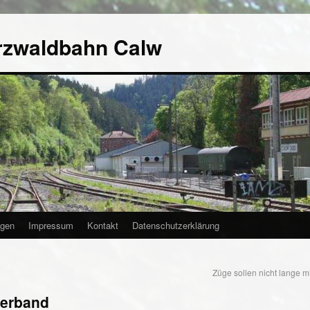
rzwaldbahn Calw
agen
Impressum
Kontakt
Datenschutzerklärung
Züge sollen nicht lange m
verband