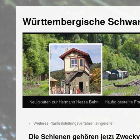
Württembergische Schwa
Neuigkeiten zur Hermann Hesse Bahn
Häufig gestellte Fr
←
Weiteres Planfeststellungsverfahren eingeleitet
Die Schienen gehören jetzt Zweck