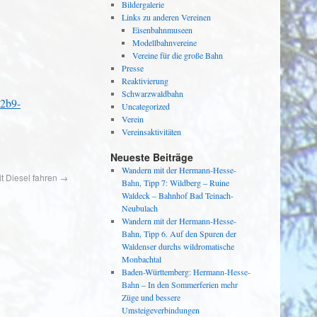
Bildergalerie
Links zu anderen Vereinen
Eisenbahnmuseen
Modellbahnvereine
Vereine für die große Bahn
Presse
Reaktivierung
Schwarzwaldbahn
b2b9-
Uncategorized
Verein
Vereinsaktivitäten
Neueste Beiträge
Wandern mit der Hermann-Hesse-
it Diesel fahren
→
Bahn, Tipp 7: Wildberg – Ruine
Waldeck – Bahnhof Bad Teinach-
Neubulach
Wandern mit der Hermann-Hesse-
Bahn, Tipp 6. Auf den Spuren der
Waldenser durchs wildromatische
Monbachtal
Baden-Württemberg: Hermann-Hesse-
Bahn – In den Sommerferien mehr
Züge und bessere
Umsteigeverbindungen