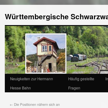
Württembergische Schwarzw
Neuigkeiten zur Hermann
Häufig gestellte
I
Hesse Bahn
Fragen
←
Die Positionen nähern sich an