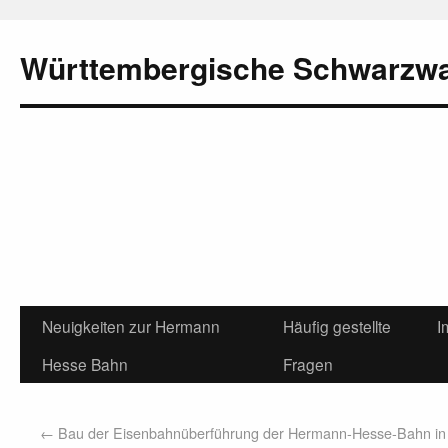
Württembergische Schwarzw
Neuigkeiten zur Hermann
Häufig gestellte
I
Hesse Bahn
Fragen
←
Bau der Eisenbahnüberführung der Hermann-Hesse-Bahn in