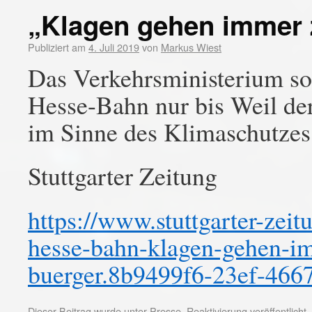
„Klagen gehen immer 
Publiziert am
4. Juli 2019
von
Markus Wiest
Das Verkehrsministerium sol
Hesse-Bahn nur bis Weil der
im Sinne des Klimaschutzes
Stuttgarter Zeitung
https://www.stuttgarter-zeit
hesse-bahn-klagen-gehen-im
buerger.8b9499f6-23ef-466
Dieser Beitrag wurde unter
Presse
,
Reaktivierung
veröffentlicht