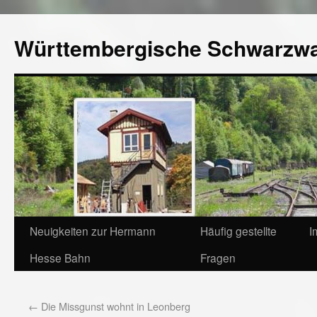
Württembergische Schwarzw
Neuigkeiten zur Hermann
Häufig gestellte
I
Hesse Bahn
Fragen
←
Die Missgunst wohnt in Leonberg