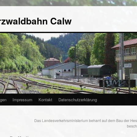
rzwaldbahn Calw
agen
Impressum
Kontakt
Datenschutzerklärung
Das Landesverkehrsministerium beharrt auf dem Bau der Hes
besch