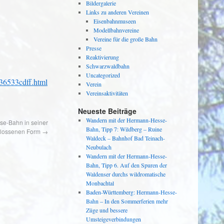
Bildergalerie
Links zu anderen Vereinen
Eisenbahnmuseen
Modellbahnvereine
Vereine für die große Bahn
Presse
Reaktivierung
Schwarzwaldbahn
Uncategorized
536533cdff.html
Verein
Vereinsaktivitäten
Neueste Beiträge
Wandern mit der Hermann-Hesse-
se-Bahn in seiner
Bahn, Tipp 7: Wildberg – Ruine
lossenen Form
→
Waldeck – Bahnhof Bad Teinach-
Neubulach
Wandern mit der Hermann-Hesse-
Bahn, Tipp 6. Auf den Spuren der
Waldenser durchs wildromatische
Monbachtal
Baden-Württemberg: Hermann-Hesse-
Bahn – In den Sommerferien mehr
Züge und bessere
Umsteigeverbindungen