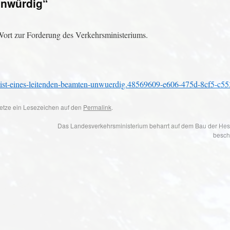
unwürdig“
ort zur Forderung des Verkehrsministeriums.
das-ist-eines-leitenden-beamten-unwuerdig.48569609-e606-475d-8cf5-c5
 Setze ein Lesezeichen auf den
Permalink
.
Das Landesverkehrsministerium beharrt auf dem Bau der Hes
besch