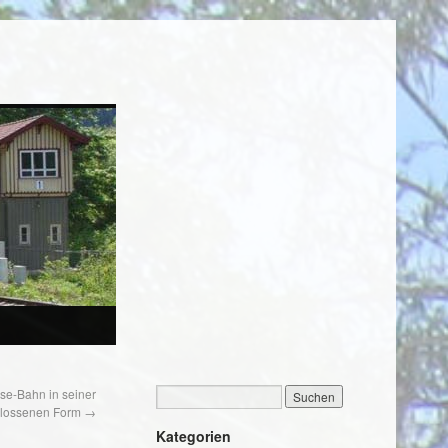
se-Bahn in seiner
lossenen Form
→
Kategorien