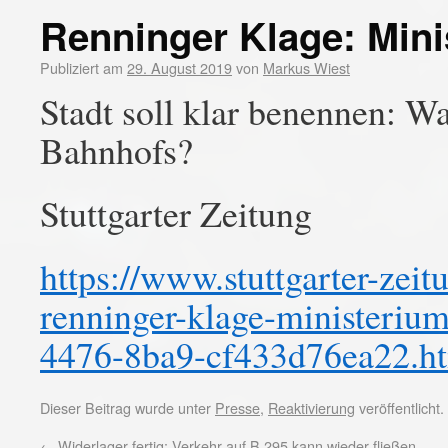
Renninger Klage: Mini
Publiziert am
29. August 2019
von
Markus Wiest
Stadt soll klar benennen: W
Bahnhofs?
Stuttgarter Zeitung
https://www.stuttgarter-zei
renninger-klage-ministeriu
4476-8ba9-cf433d76ea22.h
Dieser Beitrag wurde unter
Presse
,
Reaktivierung
veröffentlicht
←
Widerlager fertig: Verkehr auf B 295 kann wieder fließen