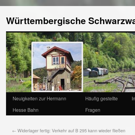
Württembergische Schwarzw
Neuigkeiten zur Hermann
Häufig gestellte
I
Hesse Bahn
Fragen
←
Widerlager fertig: Verkehr auf B 295 kann wieder fließen