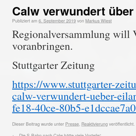
Calw verwundert über 
Publiziert am
6. September 2019
von
Markus Wiest
Regionalversammlung will V
voranbringen.
Stuttgarter Zeitung
https://www.stuttgarter-zei
calw-verwundert-ueber-eila
fe18-40ce-80b5-e1dccae7a0
Dieser Beitrag wurde unter
Presse
,
Reaktivierung
veröffentlicht
←
„Die S-Bahn nach Calw hätte viele Vorteile“