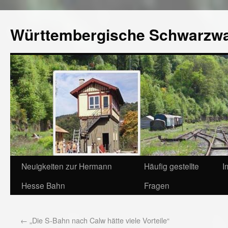
Württembergische Schwarzw
Neuigkeiten zur Hermann
Häufig gestellte
I
Hesse Bahn
Fragen
←
„Die S-Bahn nach Calw hätte viele Vorteile“