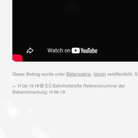
Dieser Beitrag wurde unter
Bildergalerie
,
Verein
veröffentlicht.
←
H 06-19 HHB EÜ Bahnhofstraße Referenznummer der
Bekanntmachung: H 06-19