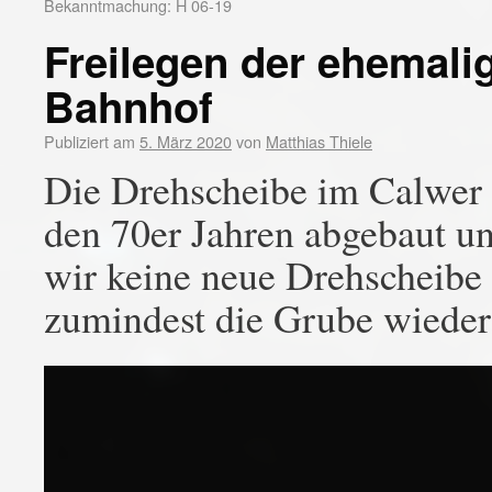
Bekanntmachung: H 06-19
Freilegen der ehemali
Bahnhof
Publiziert am
5. März 2020
von
Matthias Thiele
Die Drehscheibe im Calwer
den 70er Jahren abgebaut u
wir keine neue Drehscheibe
zumindest die Grube wieder 