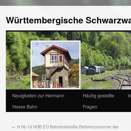
Württembergische Schwarzw
Neuigkeiten zur Hermann
Häufig gestellte
I
Hesse Bahn
Fragen
←
H 06-19 HHB EÜ Bahnhofstraße Referenznummer der