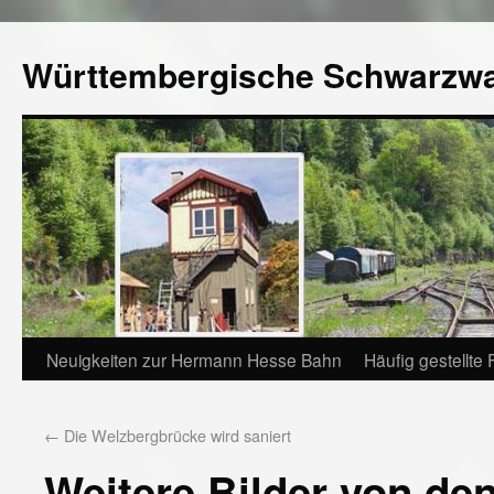
Württembergische Schwarzw
Neuigkeiten zur Hermann Hesse Bahn
Häufig gestellte
←
Die Welzbergbrücke wird saniert
Weitere Bilder von de