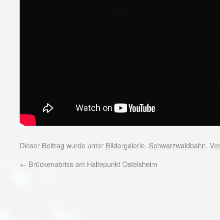
Dieser Beitrag wurde unter
Bildergalerie
,
Schwarzwaldbahn
,
Ver
←
Brückenabriss am Haltepunkt Ostelsheim