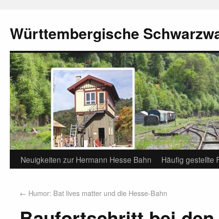
Württembergische Schwarzw
Neuigkeiten zur Hermann Hesse Bahn
Häufig gestellte
←
Humor: Bat lives matter und die Hesse-Bahn
Baufortschritt bei de