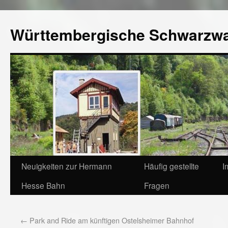
Württembergische Schwarzw
Neuigkeiten zur Hermann
Häufig gestellte
I
Hesse Bahn
Fragen
←
Park and Ride am künftigen Ostelsheimer Bahnhof