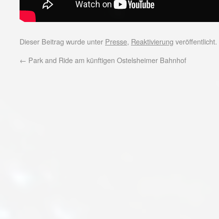
Dieser Beitrag wurde unter
Presse
,
Reaktivierung
veröffentlicht
←
Park and Ride am künftigen Ostelsheimer Bahnhof