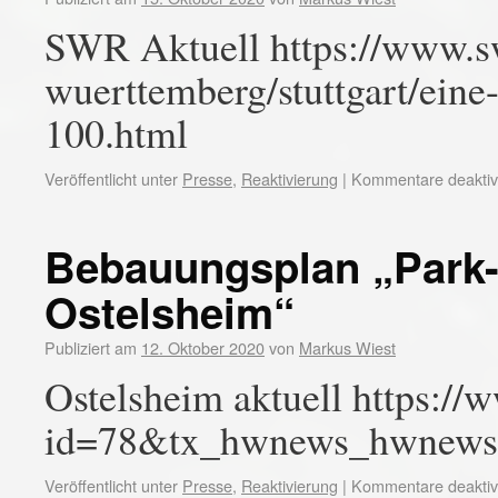
SWR Aktuell https://www.sw
wuerttemberg/stuttgart/eine
100.html
Veröffentlicht unter
Presse
,
Reaktivierung
|
Kommentare deaktivi
Bebauungsplan „Park-
Ostelsheim“
Publiziert am
12. Oktober 2020
von
Markus Wiest
Ostelsheim aktuell https://
id=78&tx_hwnews_hwnews
Veröffentlicht unter
Presse
,
Reaktivierung
|
Kommentare deaktivi