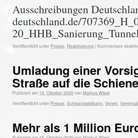
Ausschreibungen Deutschlan
deutschland.de/707369_H_
20_HHB_Sanierung_Tunnel
Veröffentlicht unter
Presse
,
Reaktivierung
|
Kommentare deaktivi
Umladung einer Vorsi
Straße auf die Schiene
Publiziert am
15. Oktober 2020
von
Markus Wiest
Veröffentlicht unter
Presse
,
Schwarzwaldbahn
,
Verein
,
Vereinsak
Mehr als 1 Million Eur
Publiziert am
15. Oktober 2020
von
Markus Wiest