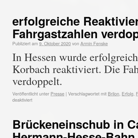
erfolgreiche Reaktivi
Fahrgastzahlen verdop
Publiziert am
9. Oktober 2020
von
Armin Fenske
In Hessen wurde erfolgreich
Korbach reaktiviert. Die Fa
verdoppelt.
Veröffentlicht unter
Presse
|
Verschlagwortet mit
Brilon
,
Erfolg
,
deaktiviert
Brückeneinschub in C
Hermann-Hesse-Bahn