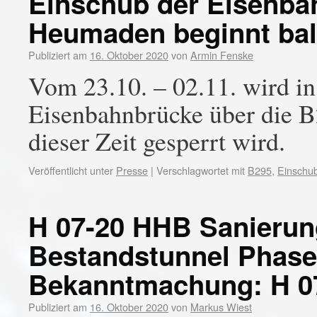
Einschub der Eisenba
Heumaden beginnt ba
Publiziert am
16. Oktober 2020
von
Armin Fenske
Vom 23.10. – 02.11. wird 
Eisenbahnbrücke über die B
dieser Zeit gesperrt wird.
Veröffentlicht unter
Presse
|
Verschlagwortet mit
B295
,
Einschu
H 07-20 HHB Sanierun
Bestandstunnel Phase
Bekanntmachung: H 0
Publiziert am
16. Oktober 2020
von
Markus Wiest