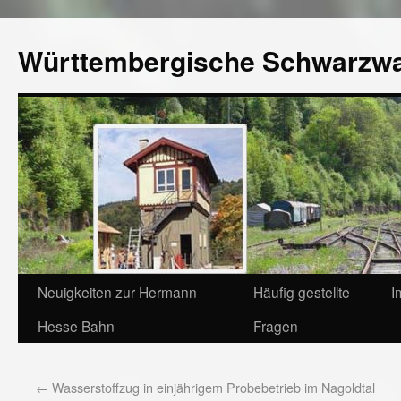
Württembergische Schwarzw
Neuigkeiten zur Hermann
Häufig gestellte
I
Hesse Bahn
Fragen
←
Wasserstoffzug in einjährigem Probebetrieb im Nagoldtal